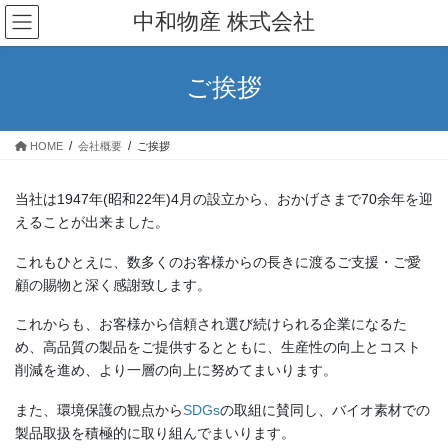
コ
ナ
中和物産 株式会社
ン
ビ
テ
ゲ
ン
ー
ご挨拶
ツ
シ
へ
ョ
ス
ン
HOME
会社概要
ご挨拶
キ
に
ッ
移
プ
動
当社は1947年(昭和22年)4月の設立から、おかげさまで70余年を迎
えることが出来ました。
これもひとえに、数多くのお客様からの長きに渡るご支援・ご愛
顧の賜物と深く感謝致します。
これからも、お客様から信頼され選び続けられる企業になるた
め、高品質の製品をご提供するとともに、生産性の向上とコスト
削減を進め、より一層の向上に努めてまいります。
また、環境保護の観点から
SDGs
の取組に賛同し、バイオ素材での
製品取扱を積極的に取り組んでまいります。